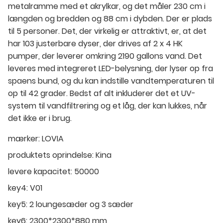
metalramme med et akrylkar, og det måler 230 cm i
længden og bredden og 88 cm i dybden. Der er plads
til 5 personer. Det, der virkelig er attraktivt, er, at det
har 103 justerbare dyser, der drives af 2 x 4 HK
pumper, der leverer omkring 2190 gallons vand. Det
leveres med integreret LED-belysning, der lyser op fra
spaens bund, og du kan indstille vandtemperaturen til
op til 42 grader. Bedst af alt inkluderer det et UV-
system til vandfiltrering og et låg, der kan lukkes, når
det ikke er i brug.
mærker:
LOVIA
produktets oprindelse:
Kina
levere kapacitet:
50000
key4:
V01
key5:
2 loungesæder og 3 sæder
key6:
2300*2300*880 mm