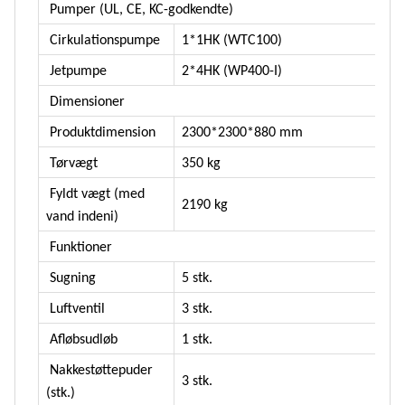
Pumper (UL, CE, KC-godkendte)
Cirkulationspumpe
1*1HK (WTC100)
Jetpumpe
2*4HK (WP400-I)
Dimensioner
Produktdimension
2300*2300*880 mm
Tørvægt
350 kg
Fyldt vægt (med
2190 kg
vand indeni)
Funktioner
Sugning
5 stk.
Luftventil
3 stk.
Afløbsudløb
1 stk.
Nakkestøttepuder
3 stk.
(stk.)