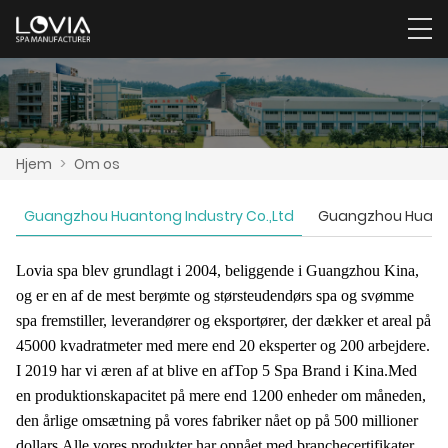
Hjem
>
Om os
Guangzhou Huantong Industry Co.,Ltd
Guangzhou Huanton
Lovia spa blev grundlagt i 2004, beliggende i Guangzhou Kina,
og er en af ​​de mest berømte og største
udendørs spa og svømme
spa fremstiller, leverandører og eksportører, der dækker et areal på
45000 kvadrat
meter med mere end 20 eksperter og 200 arbejdere.
I 2019 har vi æren af ​​at blive en af
Top 5 Spa Brand i Kina.
Med
en produktionskapacitet på mere end 1200 enheder om måneden,
den årlige omsætning på vores fabrik
er nået op på 500 millioner
dollars.
Alle vores produkter har opnået med branchecertifikater,