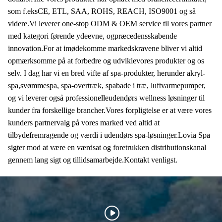
som f.eks
CE, ETL, SAA, ROHS, REACH, ISO9001 og så
videre.
Vi leverer one-stop ODM & OEM service til vores partner
med kategori førende ydeevne, og
præcedensskabende
innovation.
For at imødekomme markedskravene bliver vi altid
opmærksomme på at forbedre og udvikle
vores produkter og os
selv. I dag har vi en bred vifte af spa-produkter, herunder akryl-
spa,
svømmespa, spa-overtræk, spabade i træ, luftvarmepumper,
og vi leverer også professionelle
udendørs wellness løsninger til
kunder fra forskellige brancher.
Vores forpligtelse er at være vores
kunders partnervalg på vores marked ved altid at
tilbyde
fremragende og værdi i udendørs spa-løsninger.
Lovia Spa
sigter mod at være en værdsat og foretrukken distributionskanal
gennem lang sigt og tillid
samarbejde.
Kontakt venligst.