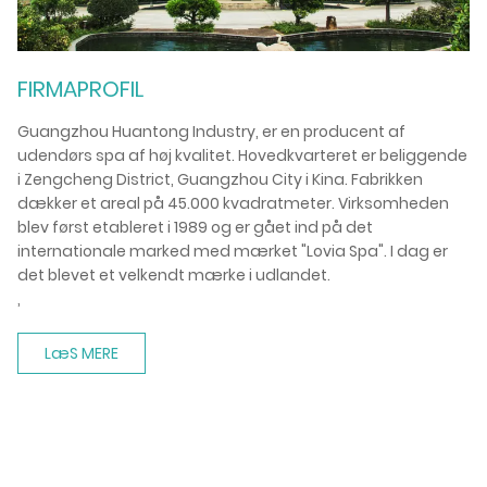
De
vi
hø
FIRMAPROFIL
Guangzhou Huantong Industry, er en producent af
udendørs spa af høj kvalitet. Hovedkvarteret er beliggende
i Zengcheng District, Guangzhou City i Kina. Fabrikken
dækker et areal på 45.000 kvadratmeter. Virksomheden
blev først etableret i 1989 og er gået ind på det
internationale marked med mærket "Lovia Spa". I dag er
det blevet et velkendt mærke i udlandet.
,
LæS MERE