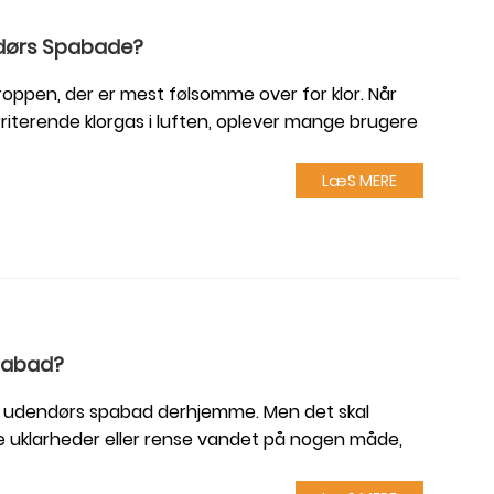
ndørs Spabade?
roppen, der er mest følsomme over for klor. Når
irriterende klorgas i luften, oplever mange brugere
LæS MERE
Spabad?
et udendørs spabad derhjemme. Men det skal
ne uklarheder eller rense vandet på nogen måde,