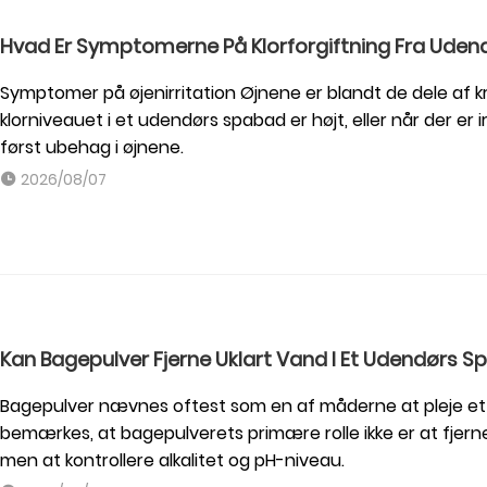
Hvad Er Symptomerne På Klorforgiftning Fra Ude
Symptomer på øjenirritation Øjnene er blandt de dele af k
klorniveauet i et udendørs spabad er højt, eller når der er 
først ubehag i øjnene.
2026/08/07
Kan Bagepulver Fjerne Uklart Vand I Et Udendørs 
Bagepulver nævnes oftest som en af ​​måderne at pleje 
bemærkes, at bagepulverets primære rolle ikke er at fjer
men at kontrollere alkalitet og pH-niveau.