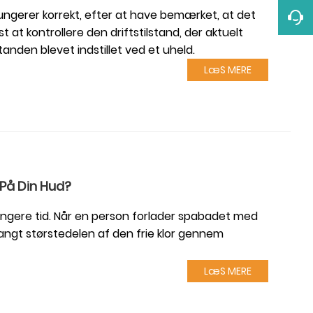
fungerer korrekt, efter at have bemærket, at det
t at kontrollere den driftstilstand, der aktuelt
tanden blevet indstillet ved et uheld.
LæS MERE
 På Din Hud?
 længere tid. Når en person forlader spabadet med
ngt størstedelen af ​​den frie klor gennem
LæS MERE