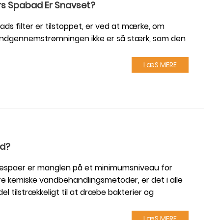
ørs Spabad Er Snavset?
s filter er tilstoppet, er ved at mærke, om
 vandgennemstrømningen ikke er så stærk, som den
LæS MERE
ad?
mmespaer er manglen på et minimumsniveau for
dre kemiske vandbehandlingsmetoder, er det i alle
l tilstrækkeligt til at dræbe bakterier og
LæS MERE