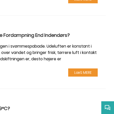
e Fordampning End Indendørs?
ngen i svømmespabade. Udeluften er konstant i
over vandet og bringer frisk, tørrere luft i kontakt
dskiftningen er, desto højere er
LæS MERE
29°C?