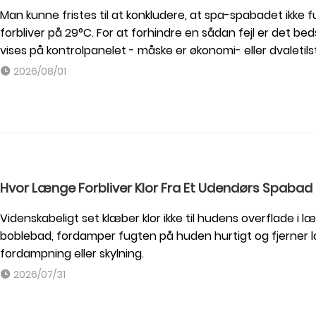
Man kunne fristes til at konkludere, at spa-spabadet ikke 
forbliver på 29°C. For at forhindre en sådan fejl er det beds
vises på kontrolpanelet - måske er økonomi- eller dvaletils
2026/08/01
Hvor Længe Forbliver Klor Fra Et Udendørs Spabad
Videnskabeligt set klæber klor ikke til hudens overflade i
boblebad, fordamper fugten på huden hurtigt og fjerner la
fordampning eller skylning.
2026/07/31