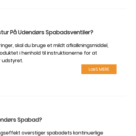
stur På Udendørs Spabadsventiler?
jringer, skal du bruge et mildt afkalkningsmiddel,
duktet i henhold til instruktionerne for at
r udstyret.
LæS MERE
Udendørs Spabad?
gseffekt overstiger spabadets kontinuerlige