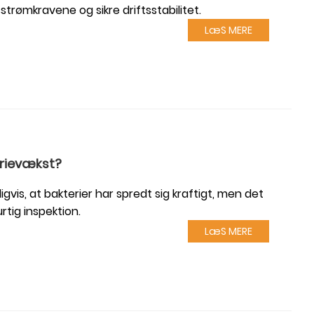
trømkravene og sikre driftsstabilitet.
LæS MERE
erievækst?
is, at bakterier har spredt sig kraftigt, men det
tig inspektion.
LæS MERE