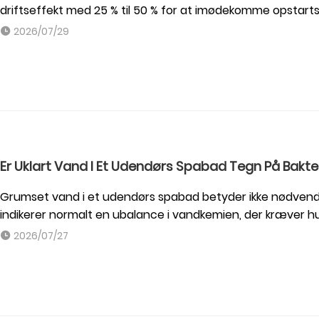
driftseffekt med 25 % til 50 % for at imødekomme opstartss
2026/07/29
Er Uklart Vand I Et Udendørs Spabad Tegn På Bakt
Grumset vand i et udendørs spabad betyder ikke nødvendigv
indikerer normalt en ubalance i vandkemien, der kræver hur
2026/07/27