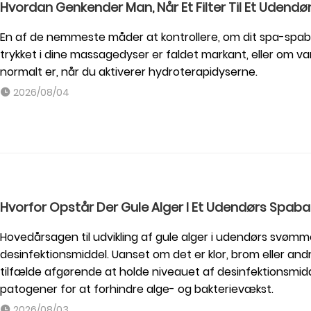
Hvordan Genkender Man, Når Et Filter Til Et Udend
En af de nemmeste måder at kontrollere, om dit spa-spabad
trykket i dine massagedyser er faldet markant, eller om
normalt er, når du aktiverer hydroterapidyserne.
2026/08/04
Hvorfor Opstår Der Gule Alger I Et Udendørs Spab
Hovedårsagen til udvikling af gule alger i udendørs svø
desinfektionsmiddel. Uanset om det er klor, brom eller an
tilfælde afgørende at holde niveauet af desinfektionsmidde
patogener for at forhindre alge- og bakterievækst.
2026/08/03