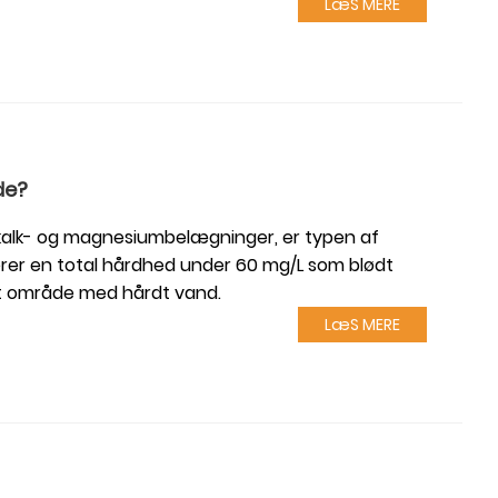
LæS MERE
de?
kalk- og magnesiumbelægninger, er typen af ​​
cerer en total hårdhed under 60 mg/L som blødt
et område med hårdt vand.
LæS MERE