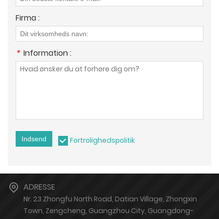
Firma :
*
Information :
Indsend
Fortrolighedspolitik
ADRESSE
Nr. 23 Zhongfu North Road, Datian Village, Zhongxin
Town, Zengcheng, Guangzhou City, Guangdong-