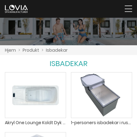
Hjem
>
Produkt
>
Isbadekar
ISBADEKAR
Akryl One Lounge Koldt Dyk Terapi Isbadekar
1-personers isbadekar i rustfrit stål med koldt dyk udendørs isbad