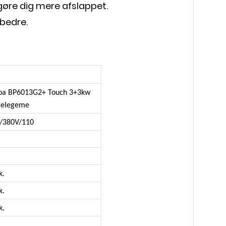
gøre dig mere afslappet.
 bedre.
oa BP6013G2+ Touch 3+3kw
melegeme
/380V/110
.
k.
k.
k.
.