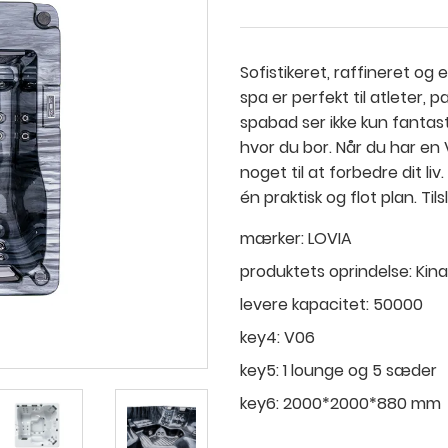
Sofistikeret, raffineret og
spa er perfekt til atleter, 
spabad ser ikke kun fantast
hvor du bor. Når du har en
noget til at forbedre dit l
én praktisk og flot plan. Tils
mærker:
LOVIA
produktets oprindelse:
Kina
levere kapacitet:
50000
key4:
V06
key5:
1 lounge og 5 sæder
key6:
2000*2000*880 mm