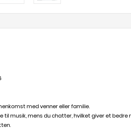
6
mmenkomst med venner eller familie.
til musik, mens du chatter, hvilket giver et bedre m
tten.