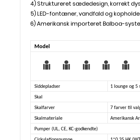
4) Struktureret sædedesign, korrekt dys
5) LED-fontæner, vandfald og kopholder
6) Amerikansk importeret Balboa-system
Model
Siddepladser
1 lounge og 5
Skal
Skalfarver
7 farver til v
Skalmateriale
Amerikansk Ar
Pumper (UL, CE, KC-godkendte)
Cirkulationspumpe
1*0.
3
5 HK (W