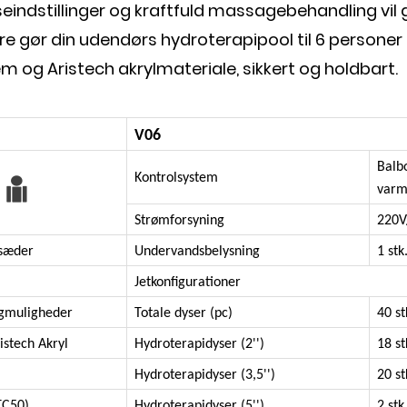
eindstillinger og kraftfuld massagebehandling vil 
e gør din udendørs hydroterapipool til 6 personer
 og Aristech akrylmateriale, sikkert og holdbart.
V06
Balb
Kontrolsystem
var
Strømforsyning
220V
 sæder
Undervandsbelysning
1 stk
Jetkonfigurationer
algmuligheder
Totale dyser (pc)
40 st
istech Akryl
Hydroterapidyser (2'')
18 st
Hydroterapidyser (3,5'')
20 st
TC50)
Hydroterapidyser (5'')
2 stk