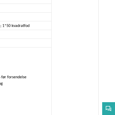
.; 1*50 kvadratfod
.
 før forsendelse
ng
0 dage