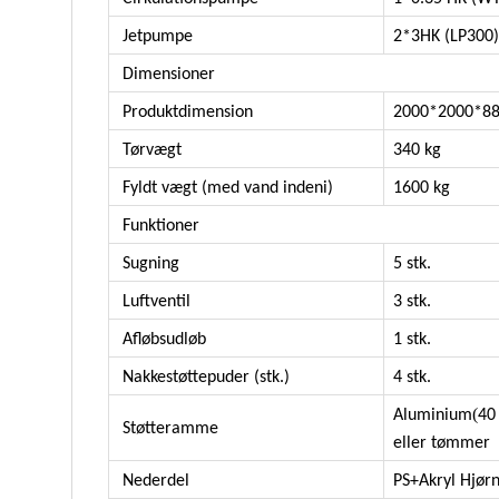
Jetpumpe
2*3HK (LP300)
Dimensioner
Produktdimension
2000*2000*8
Tørvægt
340 kg
Fyldt vægt (med vand indeni)
1600 kg
Funktioner
Sugning
5 stk.
Luftventil
3 stk.
Afløbsudløb
1 stk.
Nakkestøttepuder (stk.)
4 stk.
(
Aluminium
40
Støtteramme
eller tømmer
Nederdel
PS+Akryl Hjør