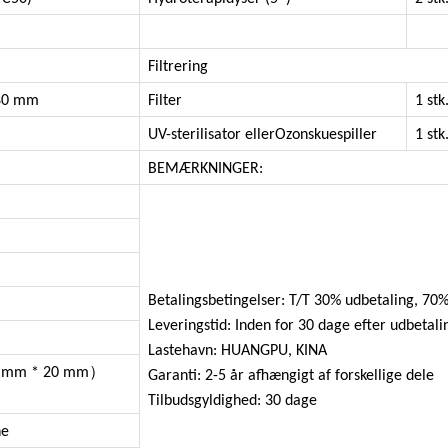
Filtrering
80 mm
Filter
1 stk
UV-sterilisator
eller
Ozon
skuespiller
1 stk
BEMÆRKNINGER:
Betalingsbetingelser: T/T 30% udbetaling, 70%
Leveringstid: Inden for 30 dage efter udbetali
Lastehavn: HUANGPU, KINA
）
 mm * 20 mm
Garanti: 2-5 år afhængigt af forskellige dele
Tilbudsgyldighed: 3
ne