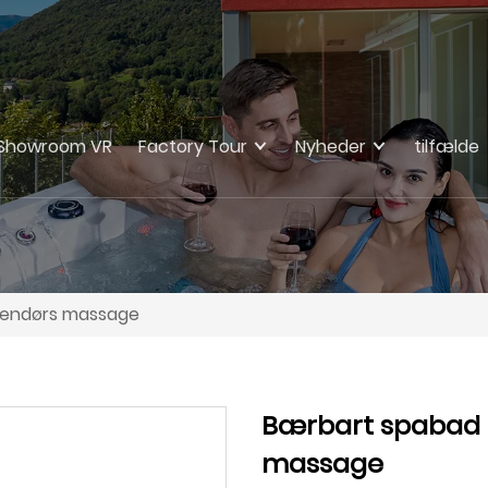
Showroom VR
Factory Tour
Nyheder
tilfælde
udendørs massage
Bærbart spabad t
massage