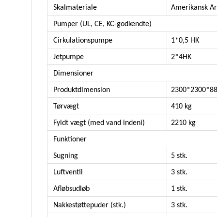
Skalmateriale
Amerikansk Ar
Pumper (UL, CE, KC-godkendte)
Cirkulationspumpe
1*0,5 HK
Jetpumpe
2*4HK
Dimensioner
Produktdimension
2300*2300*8
Tørvægt
410 kg
Fyldt vægt (med vand indeni)
2210 kg
Funktioner
Sugning
5 stk.
Luftventil
3 stk.
Afløbsudløb
1 stk.
Nakkestøttepuder (stk.)
3 stk.