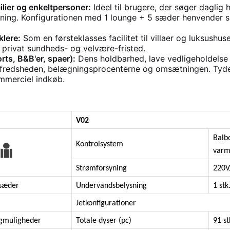
ier og enkeltpersoner:
Ideel til brugere, der søger daglig h
ing. Konfigurationen med 1 lounge + 5 sæder henvender sig
lere:
Som en førsteklasses facilitet til villaer og luksus
t privat sundheds- og velvære-fristed.
rts, B&B'er, spaer):
Dens holdbarhed, lave vedligeholdelse 
tilfredsheden, belægningsprocenterne og omsætningen. Tydel
ommerciel indkøb.
V02
Balb
Kontrolsystem
var
Strømforsyning
220V
 sæder
Undervandsbelysning
1 stk
Jetkonfigurationer
algmuligheder
Totale dyser (pc)
91 st