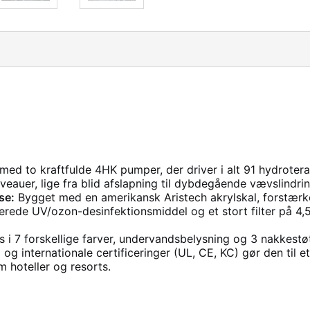
ed to kraftfulde 4HK pumper, der driver i alt 91 hydroterap
eauer, lige fra blid afslapning til dybdegående vævslindring
se:
Bygget med en amerikansk Aristech akrylskal, forstæ
grerede UV/ozon-desinfektionsmiddel og et stort filter på 4
 i 7 forskellige farver, undervandsbelysning og 3 nakkestø
g internationale certificeringer (UL, CE, KC) gør den til et i
 hoteller og resorts.