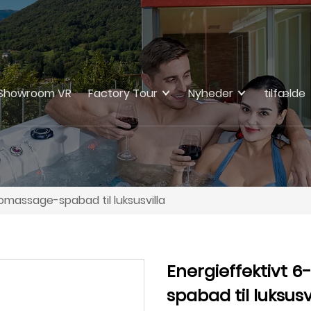
Showroom VR
Factory Tour
Nyheder
tilfælde
omassage-spabad til luksusvilla
Energieffektivt 
spabad til luksusv