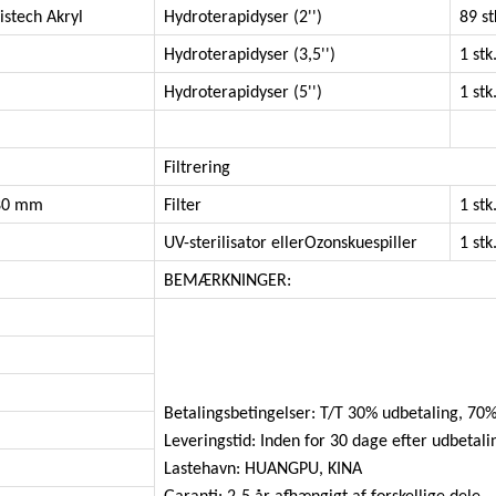
istech Akryl
Hydroterapidyser (2'')
89 st
Hydroterapidyser (3,5'')
1 stk
Hydroterapidyser (5'')
1 stk
Filtrering
80 mm
Filter
1 stk
UV-sterilisator
eller
Ozon
skuespiller
1 stk
BEMÆRKNINGER:
Betalingsbetingelser: T/T 30% udbetaling, 70%
Leveringstid: Inden for 30 dage efter udbetali
Lastehavn: HUANGPU, KINA