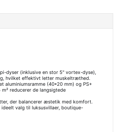
i-dyser (inklusive en stor 5" vortex-dyse),
, hvilket effektivt letter muskeltræthed.
rket aluminiumsramme (40*20 mm) og PS+
,5 m² reducerer de langsigtede
tter, der balancerer æstetik med komfort.
deelt valg til luksusvillaer, boutique-