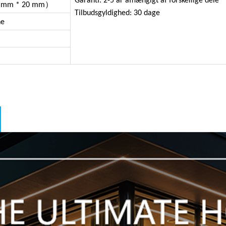
Garanti: 2-5 år afhængigt af forskellige dele
）
 mm * 20 mm
Tilbudsgyldighed: 3
ne
e