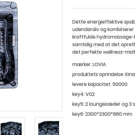
Dette energieffektive spaba
udendørsliv og kombinerer
kraftfulde hydromassage-
samtidig med at det opretho
det perfekte wellness-midtp
mærker:
LOVIA
produktets oprindelse:
Kina
levere kapacitet:
50000
key4:
V02
key5:
2 loungesæder og 3
key6:
2300*2300*880 mm