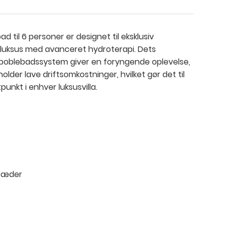
d til 6 personer er designet til eksklusiv
 luksus med avanceret hydroterapi. Dets
boblebadssystem giver en foryngende oplevelse,
lder lave driftsomkostninger, hvilket gør det til
unkt i enhver luksusvilla.
 sæder