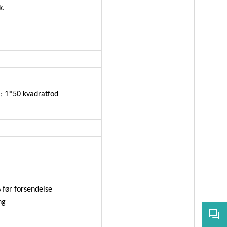
k.
.
.
.; 1*50 kvadratfod
.
 før forsendelse
ng