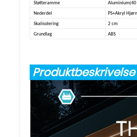
(
Støtteramme
Aluminium
40
Nederdel
PS+Akryl Hjør
Skalisolering
2 cm
Grundlag
ABS
Produktbeskrivels