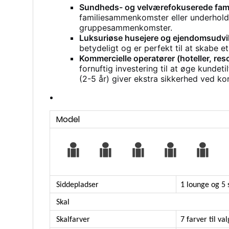
Sundheds- og velværefokuserede famil
familiesammenkomster eller underholdn
gruppesammenkomster.
Luksuriøse husejere og ejendomsudvik
betydeligt og er perfekt til at skabe e
Kommercielle operatører (hoteller, reso
fornuftig investering til at øge kunde
(2-5 år) giver ekstra sikkerhed ved k
Model
Siddepladser
1 lounge og 5
Skal
Skalfarver
7 farver til v