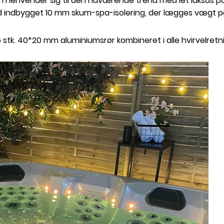
 henvender sig til den nuværende trend med let luksus p
ed indbygget 10 mm skum-spa-isolering, der lægges vægt p
k. 40*20 mm aluminiumsrør kombineret i alle hvirvelretn