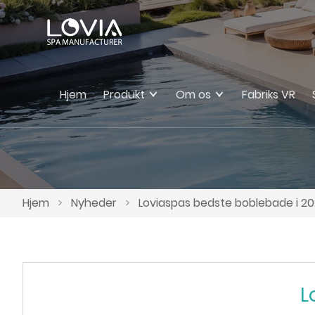
Hjem
Produkt
Om os
Fabriks VR
Hjem
>
Nyheder
>
Loviaspas bedste boblebade i 2
L