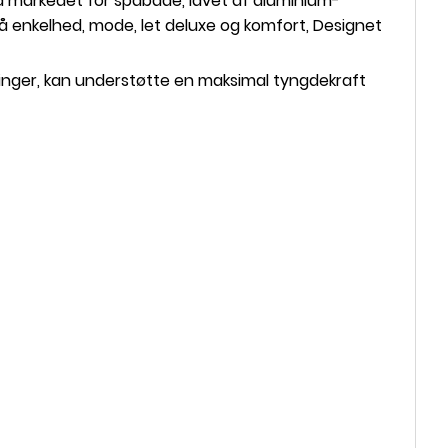
å markedet for spabade, lavet af aluminium-
å enkelhed, mode, let deluxe og komfort, Designet
inger, kan understøtte en maksimal tyngdekraft