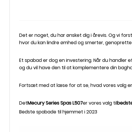
Det er noget, du har ønsket dig i årevis. Og vi for
hvor du kan lindre ømhed og smerter, genoprette 
Et spabad er dog en investering. Når du handler 
og du vil have den til at komplementere din baghave
Fortsæt med at læse for at se, hvad vores valg er 
Det
Mecury Series Spas L507
er vores valg til
bedste
Bedste spabade til hjemmet i 2023