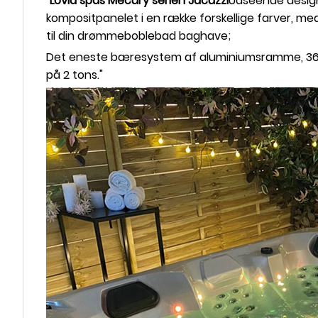
"
Lovia spas Mecury serien Jacuzzi
Udseende design
kompositpanelet i en række forskellige farver, m
til din drømmeboblebad baghave;
Det eneste bæresystem af aluminiumsramme, 36 st
på 2 tons."