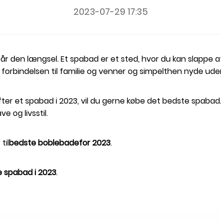
2023-07-29 17:35
står den længsel. Et spabad er et sted, hvor du kan slappe a
forbindelsen til familie og venner og simpelthen nyde ude
efter et spabad i 2023, vil du gerne købe det bedste spaba
 og livsstil.
til
bedste boblebade
for 2023
.
 spabad i 2023
.