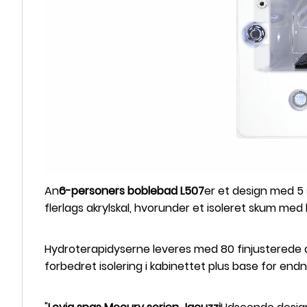
An
6-personers boblebad L507
er et design med 5
flerlags akrylskal, hvorunder et isoleret skum me
Hydroterapidyserne leveres med 80 finjusterede d
forbedret isolering i kabinettet plus base for end